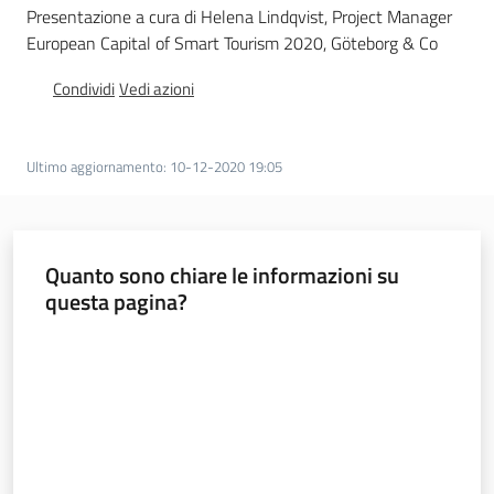
Menu selezionato
Presentazione a cura di Helena Lindqvist, Project Manager
European Capital of Smart Tourism 2020, Göteborg & Co
Seguici
Condividi
Vedi azioni
su
Ultimo aggiornamento
:
10-12-2020 19:05
Quanto sono chiare le informazioni su
questa pagina?
Valuta da 1 a 5 stelle
Agenda
Digitale