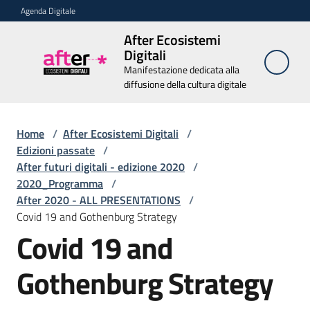
Vai al contenuto
Vai alla navigazione
Vai al footer
Agenda Digitale
After Ecosistemi
After
Digitali
Ecosistemi
Manifestazione dedicata alla
Digitali
diffusione della cultura digitale
Manifestazione
dedicata alla
diffusione della
Home
/
After Ecosistemi Digitali
cultura digitale
/
Edizioni passate
/
After futuri digitali - edizione 2020
/
2020_Programma
/
Chi
After 2020 - ALL PRESENTATIONS
/
siamo
Covid 19 and Gothenburg Strategy
Covid 19 and
Relatori
Gothenburg Strategy
Edizioni
passate