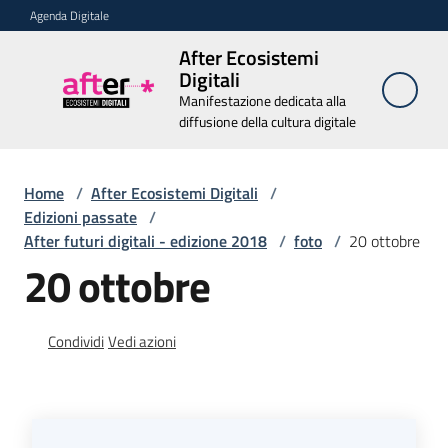
Vai al contenuto
Vai alla navigazione
Vai al footer
Agenda Digitale
After Ecosistemi
After
Digitali
Ecosistemi
Manifestazione dedicata alla
Digitali
diffusione della cultura digitale
Manifestazione
dedicata alla
diffusione della
Home
/
After Ecosistemi Digitali
cultura digitale
/
Edizioni passate
/
After futuri digitali - edizione 2018
/
foto
/
20 ottobre
20 ottobre
Chi
siamo
Condividi
Vedi azioni
Relatori
Edizioni
passate