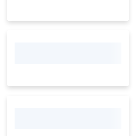
del
territorio
Governance
locale
Seguici
su