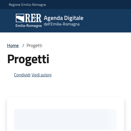
Vai al contenuto
Vai alla navigazione
Vai al footer
Regione Emilia-Romagna
Agenda Digitale
Agenda
dell'Emilia-Romagna
Digitale
dell'Emilia-
Romagna
Home
/
Progetti
Progetti
Novità
Condividi
Vedi azioni
Strategia
Progetti
Dati