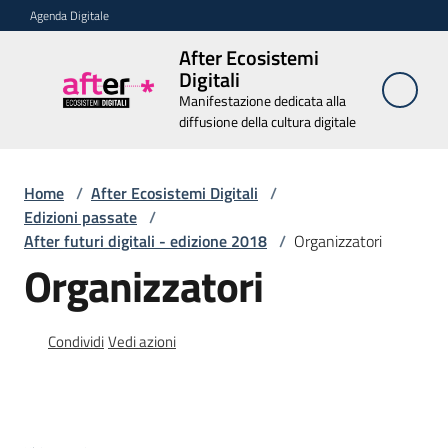
Vai al contenuto
Vai alla navigazione
Vai al footer
Agenda Digitale
After Ecosistemi
After
Digitali
Ecosistemi
Manifestazione dedicata alla
Digitali
diffusione della cultura digitale
Manifestazione
dedicata alla
diffusione della
Home
/
After Ecosistemi Digitali
cultura digitale
/
Edizioni passate
/
After futuri digitali - edizione 2018
/
Organizzatori
Organizzatori
Chi
siamo
Condividi
Vedi azioni
Relatori
Edizioni
passate