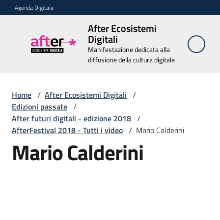
Vai al contenuto
Vai alla navigazione
Vai al footer
Agenda Digitale
After Ecosistemi
After
Digitali
Ecosistemi
Manifestazione dedicata alla
Digitali
diffusione della cultura digitale
Manifestazione
dedicata alla
diffusione della
Home
/
After Ecosistemi Digitali
cultura digitale
/
Edizioni passate
/
After futuri digitali - edizione 2018
/
AfterFestival 2018 - Tutti i video
/
Mario Calderini
Chi
Mario Calderini
siamo
Relatori
Edizioni
passate