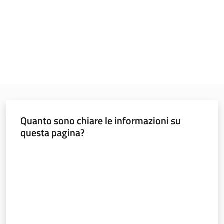
Menu selezionato
Seguici
su
Quanto sono chiare le informazioni su
questa pagina?
Valuta da 1 a 5 stelle
Agenda
Digitale