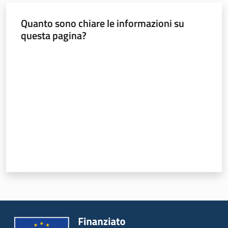
Novità
Quanto sono chiare le informazioni su
Strategia
questa pagina?
Progetti
Valuta da 1 a 5 stelle
Dati del territorio
Governance locale