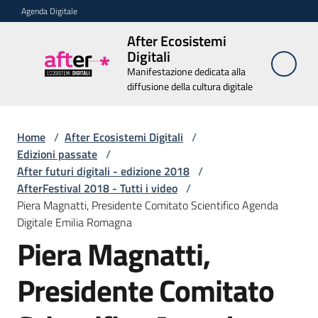
Vai al contenuto
Vai alla navigazione
Vai al footer
Agenda Digitale
After Ecosistemi
After
Digitali
Ecosistemi
Manifestazione dedicata alla
Digitali
diffusione della cultura digitale
Manifestazione
dedicata alla
diffusione della
Home
/
After Ecosistemi Digitali
cultura digitale
/
Edizioni passate
/
After futuri digitali - edizione 2018
/
AfterFestival 2018 - Tutti i video
/
Chi
Piera Magnatti, Presidente Comitato Scientifico Agenda
siamo
Digitale Emilia Romagna
Piera Magnatti,
Relatori
Presidente Comitato
Edizioni
passate