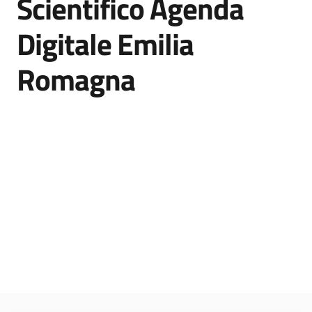
Scientifico Agenda
Menu selezionato
Digitale Emilia
Seguici
Romagna
su
Agenda
Digitale