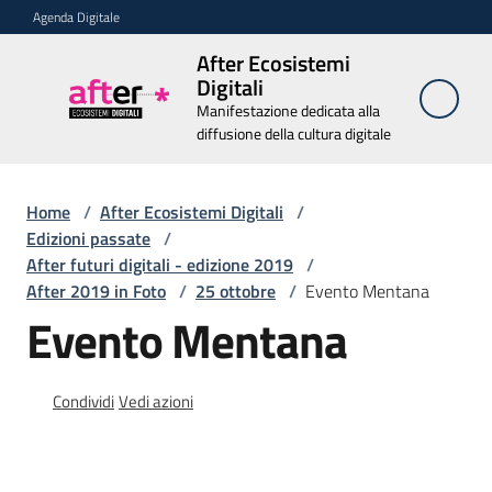
Vai al contenuto
Vai alla navigazione
Vai al footer
Agenda Digitale
After Ecosistemi
After
Digitali
Ecosistemi
Manifestazione dedicata alla
Digitali
diffusione della cultura digitale
Manifestazione
dedicata alla
diffusione della
Home
/
After Ecosistemi Digitali
cultura digitale
/
Edizioni passate
/
After futuri digitali - edizione 2019
/
After 2019 in Foto
/
25 ottobre
/
Evento Mentana
Chi
Evento Mentana
siamo
Relatori
Condividi
Vedi azioni
Edizioni
passate