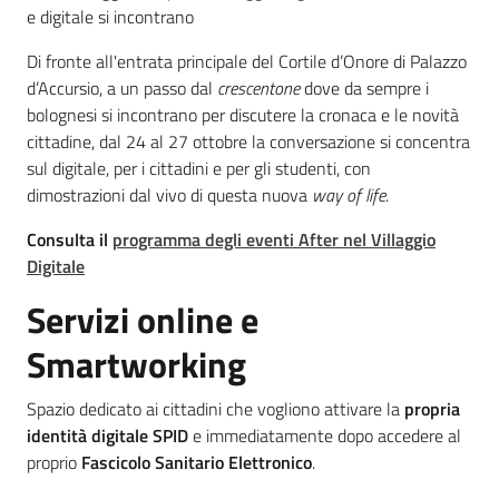
Menu selezionato
e digitale si incontrano
Di fronte all'entrata principale del Cortile d’Onore di Palazzo
Seguici
d’Accursio, a un passo dal
crescentone
dove da sempre i
su
bolognesi si incontrano per discutere la cronaca e le novità
cittadine, dal 24 al 27 ottobre la conversazione si concentra
sul digitale, per i cittadini e per gli studenti, con
dimostrazioni dal vivo di questa nuova
way of life.
Consulta il
programma degli eventi After nel Villaggio
Digitale
Servizi online e
Smartworking
Spazio dedicato ai cittadini che vogliono attivare la
propria
Agenda
identità digitale SPID
e immediatamente dopo accedere al
Digitale
proprio
Fascicolo Sanitario Elettronico
.