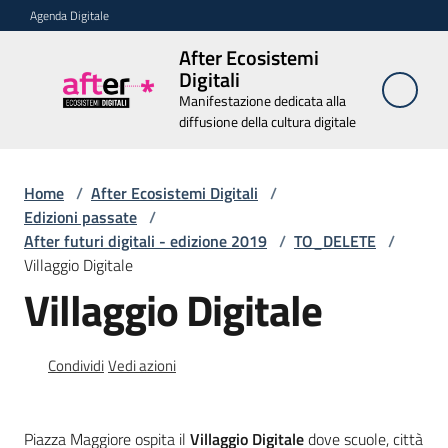
Vai al contenuto
Vai alla navigazione
Vai al footer
Agenda Digitale
After Ecosistemi
After
Digitali
Ecosistemi
Manifestazione dedicata alla
Digitali
diffusione della cultura digitale
Manifestazione
dedicata alla
diffusione della
Home
/
After Ecosistemi Digitali
cultura digitale
/
Edizioni passate
/
After futuri digitali - edizione 2019
/
TO_DELETE
/
Villaggio Digitale
Chi
Villaggio Digitale
siamo
Relatori
Condividi
Vedi azioni
Edizioni
passate
Piazza Maggiore ospita il
Villaggio Digitale
dove scuole, città