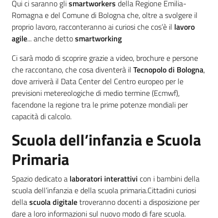
Novità
Qui ci saranno gli
smartworkers
della Regione Emilia-
Romagna e del Comune di Bologna che, oltre a svolgere il
Strategia
proprio lavoro, racconteranno ai curiosi che cos’è il
lavoro
agile
... anche detto
smartworking
Progetti
Ci sarà modo di scoprire grazie a video, brochure e persone
che raccontano, che cosa diventerà il
Tecnopolo di Bologna
,
Dati del territorio
dove arriverà il Data Center del Centro europeo per le
previsioni metereologiche di medio termine (Ecmwf),
facendone la regione tra le prime potenze mondiali per
Governance locale
capacità di calcolo.
Scuola dell’infanzia e Scuola
Primaria
Spazio dedicato a
laboratori interattivi
con i bambini della
scuola dell’infanzia e della scuola primaria.Cittadini curiosi
della
scuola digitale
troveranno docenti a disposizione per
dare a loro informazioni sul nuovo modo di fare scuola.