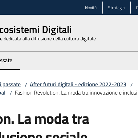
Novità
Strategia
P
cosistemi Digitali
 dedicata alla diffusione della cultura digitale
assate
zionato
i passate
After futuri digitali - edizione 2022-2023
/
/
val
Fashion Revolution. La moda tra innovazione e inclusi
/
on. La moda tra
lusione sociale