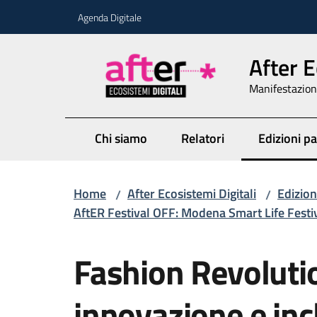
Vai al contenuto
Vai alla navigazione
Vai al footer
Agenda Digitale
After E
Manifestazione
Chi siamo
Relatori
Edizioni p
Menu sele
Home
After Ecosistemi Digitali
Edizion
/
/
AftER Festival OFF: Modena Smart Life Festi
Salta al contenuto
Fashion Revoluti
innovazione e inc