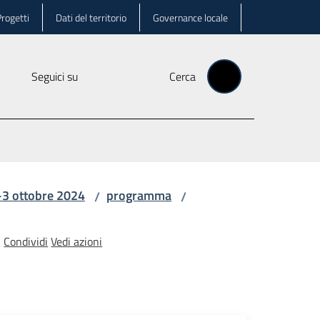
rogetti
Dati del territorio
Governance locale
Seguici su
Cerca
-3 ottobre 2024
programma
/
/
Condividi
Vedi azioni