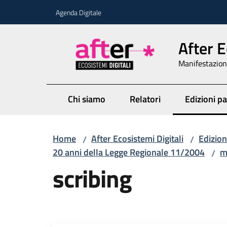
Vai al contenuto
Vai alla navigazione
Vai al footer
Agenda Digitale
After E
Manifestazione
Chi siamo
Relatori
Edizioni p
Menu sele
Home
After Ecosistemi Digitali
Edizion
/
/
20 anni della Legge Regionale 11/2004
m
/
scribing