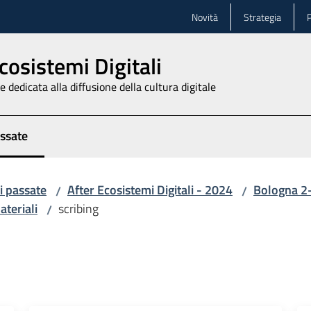
Novità
Strategia
P
cosistemi Digitali
 dedicata alla diffusione della cultura digitale
assate
zionato
i passate
After Ecosistemi Digitali - 2024
Bologna 2
/
/
ateriali
scribing
/