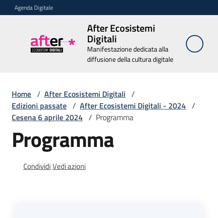
Vai al contenuto
Vai alla navigazione
Vai al footer
Agenda Digitale
After Ecosistemi
After
Digitali
Ecosistemi
Manifestazione dedicata alla
Digitali
diffusione della cultura digitale
Manifestazione
dedicata alla
diffusione della
Home
/
After Ecosistemi Digitali
cultura digitale
/
Edizioni passate
/
After Ecosistemi Digitali - 2024
/
Cesena 6 aprile 2024
/
Programma
Programma
Chi
siamo
Condividi
Vedi azioni
Relatori
Edizioni
passate