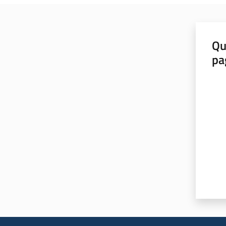
Qu
pa
Valut