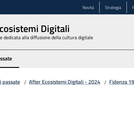
Novità
Strategia
P
cosistemi Digitali
 dedicata alla diffusione della cultura digitale
assate
zionato
i passate
After Ecosistemi Digitali - 2024
Fidenza 19
/
/