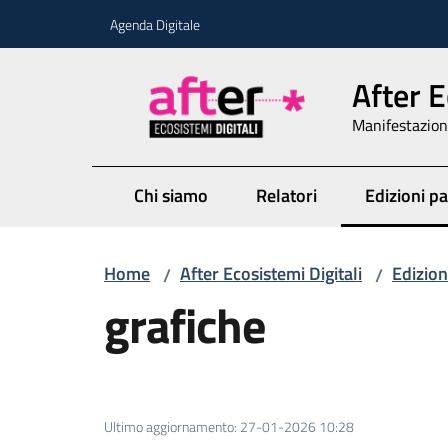
Vai al contenuto
Vai alla navigazione
Vai al footer
Agenda Digitale
After E
Manifestazione
Chi siamo
Relatori
Edizioni p
Menu sele
Home
After Ecosistemi Digitali
Edizion
/
/
grafiche
Ultimo aggiornamento
:
27-01-2026 10:28