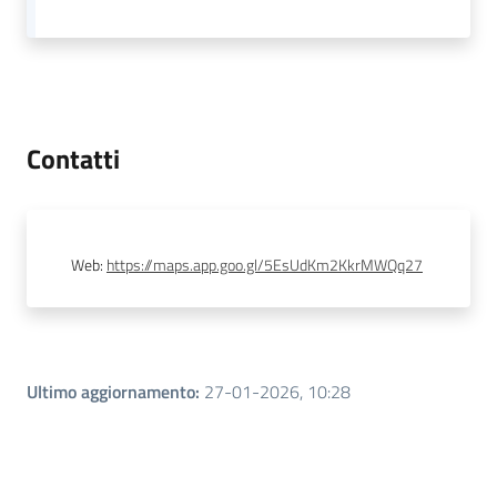
Novità
Strategia
Progetti
Contatti
Dati del territorio
Governance locale
Web
:
https://maps.app.goo.gl/5EsUdKm2KkrMWQq27
Ultimo aggiornamento
:
27-01-2026, 10:28