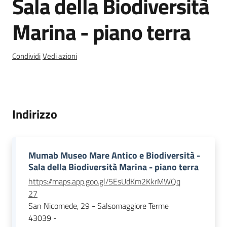
Sala della Biodiversità
Menu selezionato
Marina - piano terra
Seguici
su
Condividi
Vedi azioni
Indirizzo
Mumab Museo Mare Antico e Biodiversità -
Sala della Biodiversità Marina - piano terra
https://maps.app.goo.gl/5EsUdKm2KkrMWQq
Agenda
27
Digitale
San Nicomede, 29 - Salsomaggiore Terme
43039 -