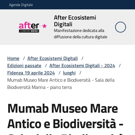
Vai al contenuto
Vai alla navigazione
Vai al footer
Agenda Digitale
After Ecosistemi
After
Digitali
Ecosistemi
Manifestazione dedicata alla
Digitali
diffusione della cultura digitale
Manifestazione
dedicata alla
diffusione della
Home
/
After Ecosistemi Digitali
cultura digitale
/
Edizioni passate
/
After Ecosistemi Digitali - 2024
/
Fidenza 19 aprile 2024
/
luoghi
/
Mumab Museo Mare Antico e Biodiversità - Sala della
Chi
Biodiversità Marina - piano terra
siamo
Mumab Museo Mare
Salta al contenuto
Relatori
Antico e Biodiversità -
Edizioni
passate