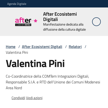
Vai al contenuto
Vai alla navigazione
Vai al footer
Agenda Digitale
After Ecosistemi
After
Digitali
Ecosistemi
Manifestazione dedicata alla
Digitali
diffusione della cultura digitale
Manifestazione
dedicata alla
diffusione della
Home
/
After Ecosistemi Digitali
cultura digitale
/
Relatori
/
Valentina Pini
Valentina Pini
Chi
siamo
Co-Coordinatrice della COMTem Integrazioni Digitali,
Responsabile S.I.A. e RTD dell’Unione dei Comuni Modenesi
Relatori
Area Nord
Menu selezionato
Condividi
Vedi azioni
Edizioni
passate