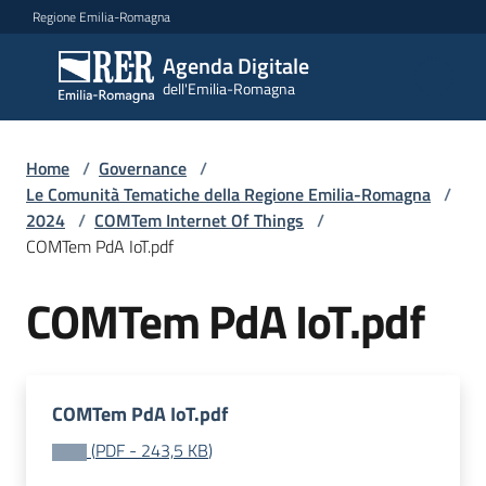
Vai al contenuto
Vai alla navigazione
Vai al footer
Regione Emilia-Romagna
Agenda Digitale
Agenda
dell'Emilia-Romagna
Digitale
dell'Emilia-
Romagna
Home
/
Governance
/
Le Comunità Tematiche della Regione Emilia-Romagna
/
2024
/
COMTem Internet Of Things
/
Novità
COMTem PdA IoT.pdf
Strategia
COMTem PdA IoT.pdf
Progetti
COMTem PdA IoT.pdf
(
PDF
-
243,5 KB
)
Dati