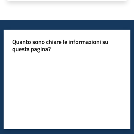
del
territorio
Governance
locale
Quanto sono chiare le informazioni su
questa pagina?
Valuta da 1 a 5 stelle
Seguici
su