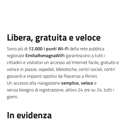
del
territorio
Governance
Libera, gratuita e veloce
locale
Sono più di
12.000 i punti Wi-Fi
della rete pubblica
regionale
EmiliaRomagnaWiFi
garantiscono a tutti i
cittadini e visitatori un accesso ad Internet facile, gratuito e
veloce in piazze, ospedali, biblioteche, centri sociali, centri
Seguici
giovanili e impianti sportivi da Piacenza a Rimini.
su
Un accesso alla navigazione
semplice, veloce
e
senza bisogno di registrazione, attivo 24 ore su 24, tutti i
giorni.
In evidenza