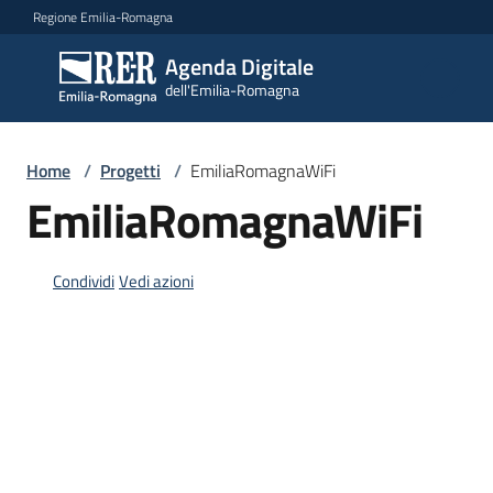
Vai al contenuto
Vai alla navigazione
Vai al footer
Regione Emilia-Romagna
Agenda Digitale
Agenda
dell'Emilia-Romagna
Digitale
dell'Emilia-
Romagna
Home
/
Progetti
/
EmiliaRomagnaWiFi
EmiliaRomagnaWiFi
Novità
Condividi
Vedi azioni
Strategia
Progetti
Dati