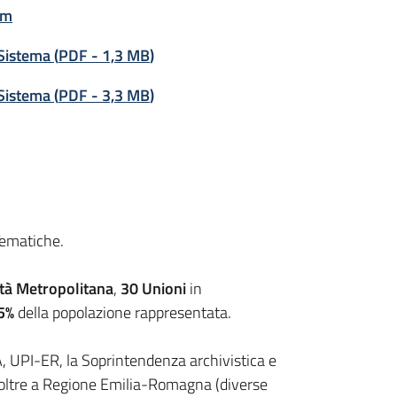
em
 Sistema
(
PDF
-
1,3 MB
)
 Sistema
(
PDF
-
3,3 MB
)
 Tematiche.
ttà Metropolitana
,
30 Unioni
in
,5%
della popolazione rappresentata.
UPI-ER, la Soprintendenza archivistica e
, oltre a Regione Emilia-Romagna (diverse