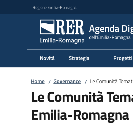
Vai al contenuto
Vai alla navigazione
Vai al footer
Regione Emilia-Romagna
Agenda Dig
dell'Emilia-Romagna
Novità
Strategia
Progetti
Home
Governance
Le Comunità Temat
/
/
Le Comunità Tema
Emilia-Romagna