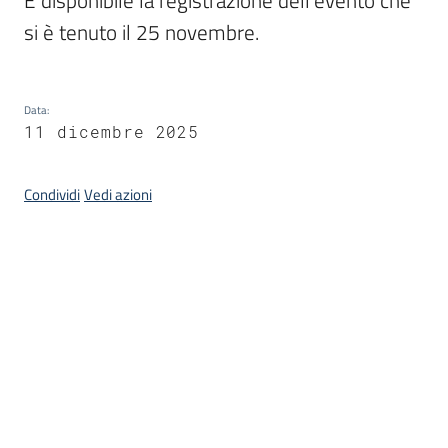
È disponibile la registrazione dell'evento che 
del
territorio
si è tenuto il 25 novembre.
Governance
Data
:
locale
11 dicembre 2025
Condividi
Vedi azioni
Seguici
su
Introduzione