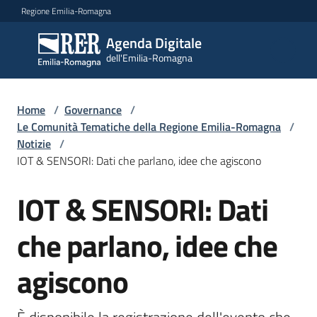
Vai al contenuto
Vai alla navigazione
Vai al footer
Regione Emilia-Romagna
Agenda Digitale
Agenda
dell'Emilia-Romagna
Digitale
dell'Emilia-
Romagna
Home
/
Governance
/
Le Comunità Tematiche della Regione Emilia-Romagna
/
Notizie
/
Novità
IOT & SENSORI: Dati che parlano, idee che agiscono
Menu selezionato
Strategia
IOT & SENSORI: Dati
Salta al contenuto
che parlano, idee che
Progetti
agiscono
Dati