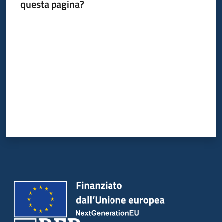
del
questa pagina?
territorio
Valuta da 1 a 5 stelle
Governance
locale
Seguici
su