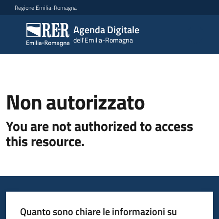
Vai al contenuto
Vai alla navigazione
Vai al footer
Regione Emilia-Romagna
Agenda Digitale
Agenda
dell'Emilia-Romagna
Digitale
dell'Emilia-
Romagna
Non autorizzato
Novità
You are not authorized to access
Strategia
this resource.
Progetti
Dati
Quanto sono chiare le informazioni su