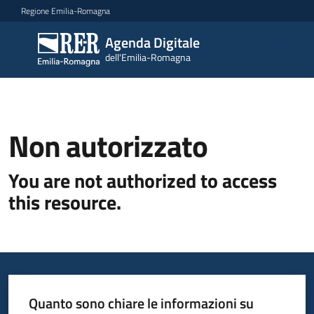
Vai al contenuto
Vai alla navigazione
Vai al footer
Regione Emilia-Romagna
Agenda Digitale
Agenda
dell'Emilia-Romagna
Digitale
dell'Emilia-
Romagna
Non autorizzato
Novità
You are not authorized to access
Strategia
this resource.
Progetti
Dati
Quanto sono chiare le informazioni su