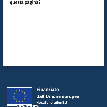
del
questa pagina?
territorio
Valuta da 1 a 5 stelle
Governance
locale
Seguici
su