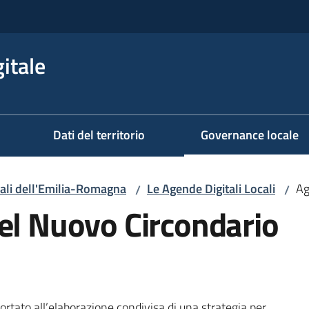
itale
Dati del territorio
Governance locale
cali dell'Emilia-Romagna
Le Agende Digitali Locali
Ag
/
/
el Nuovo Circondario
ortato all’elaborazione condivisa di una strategia per