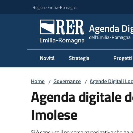
Vai al contenuto
Vai alla navigazione
Vai al footer
Regione Emilia-Romagna
Agenda Dig
dell'Emilia-Romagna
Novità
Strategia
Progetti
Home
Governance
Agende Digitali Lo
/
/
Agenda digitale d
Imolese
Si è concluso il percorso partecipativo che ha p