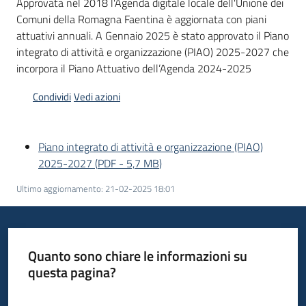
del
Approvata nel 2018 l'Agenda digitale locale dell'Unione dei
territorio
Comuni della Romagna Faentina è aggiornata con piani
attuativi annuali. A Gennaio 2025 è stato approvato il Piano
integrato di attività e organizzazione (PIAO) 2025-2027 che
incorpora il Piano Attuativo dell’Agenda 2024-2025
Governance
locale
Condividi
Vedi azioni
Piano integrato di attività e organizzazione (PIAO)
2025-2027
(
PDF
-
5,7 MB
)
Seguici
su
Ultimo aggiornamento
:
21-02-2025 18:01
Quanto sono chiare le informazioni su
questa pagina?
Valuta da 1 a 5 stelle