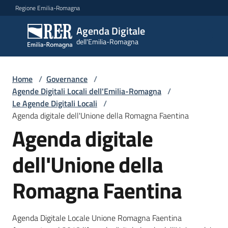
Vai al contenuto
Vai alla navigazione
Vai al footer
Regione Emilia-Romagna
Agenda Digitale
Agenda
dell'Emilia-Romagna
Digitale
dell'Emilia-
Romagna
Home
/
Governance
/
Agende Digitali Locali dell'Emilia-Romagna
/
Le Agende Digitali Locali
/
Novità
Agenda digitale dell'Unione della Romagna Faentina
Agenda digitale
Strategia
dell'Unione della
Progetti
Romagna Faentina
Dati
Agenda Digitale Locale Unione Romagna Faentina