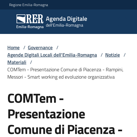
Vai al contenuto
Vai alla navigazione
Vai al footer
Regione Emilia-Romagna
Agenda Digitale
Agenda
dell'Emilia-Romagna
Digitale
dell'Emilia-
Romagna
Home
/
Governance
/
Agende Digitali Locali dell'Emilia-Romagna
/
Notizie
/
Materiali
/
Novità
COMTem - Presentazione Comune di Piacenza - Rampini,
Menu selezionato
Messori - Smart working ed evoluzione organizzativa
Strategia
COMTem -
Progetti
Presentazione
Comune di Piacenza -
Dati