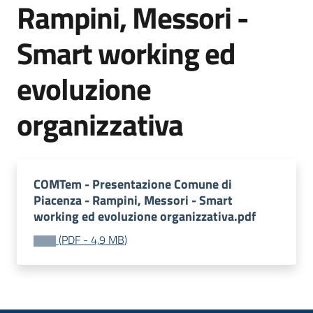
del
Rampini, Messori -
territorio
Smart working ed
evoluzione
Governance
locale
organizzativa
Seguici
COMTem - Presentazione Comune di
su
Piacenza - Rampini, Messori - Smart
working ed evoluzione organizzativa.pdf
(
PDF
-
4,9 MB
)