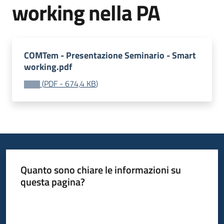
del
working nella PA
territorio
Governance
COMTem - Presentazione Seminario - Smart
locale
working.pdf
(
PDF
-
674,4 KB
)
Seguici
su
Quanto sono chiare le informazioni su
questa pagina?
Valuta da 1 a 5 stelle