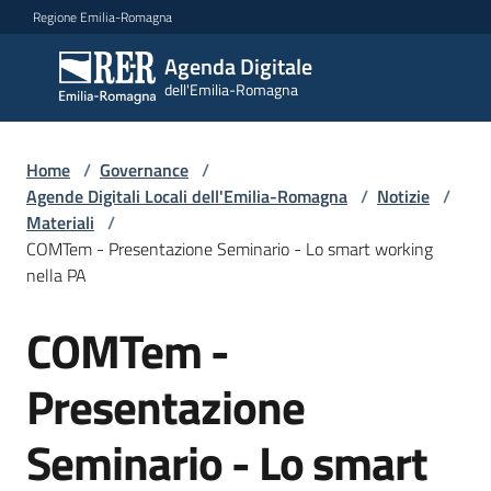
Vai al contenuto
Vai alla navigazione
Vai al footer
Regione Emilia-Romagna
Agenda Digitale
Agenda
dell'Emilia-Romagna
Digitale
dell'Emilia-
Romagna
Home
/
Governance
/
Agende Digitali Locali dell'Emilia-Romagna
/
Notizie
/
Materiali
/
Novità
COMTem - Presentazione Seminario - Lo smart working
Menu selezionato
nella PA
Strategia
COMTem -
Progetti
Presentazione
Seminario - Lo smart
Dati