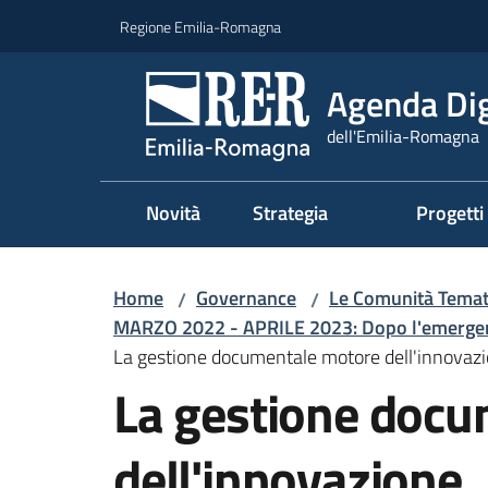
Vai al contenuto
Vai alla navigazione
Vai al footer
Regione Emilia-Romagna
Agenda Dig
dell'Emilia-Romagna
Novità
Strategia
Progetti
Home
Governance
Le Comunità Temat
/
/
MARZO 2022 - APRILE 2023: Dopo l'emergenza
La gestione documentale motore dell'innovaz
La gestione docu
dell'innovazione