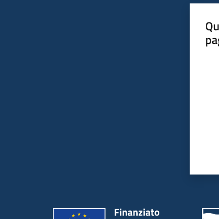
Qu
pa
Valut