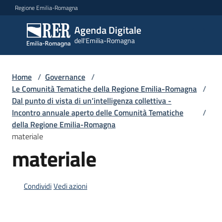
Vai al contenuto
Vai alla navigazione
Vai al footer
Regione Emilia-Romagna
Agenda Digitale
Agenda
dell'Emilia-Romagna
Digitale
dell'Emilia-
Romagna
Home
/
Governance
/
Le Comunità Tematiche della Regione Emilia-Romagna
/
Dal punto di vista di un’intelligenza collettiva -
Novità
Incontro annuale aperto delle Comunità Tematiche
/
della Regione Emilia-Romagna
Strategia
materiale
materiale
Progetti
Condividi
Vedi azioni
Dati