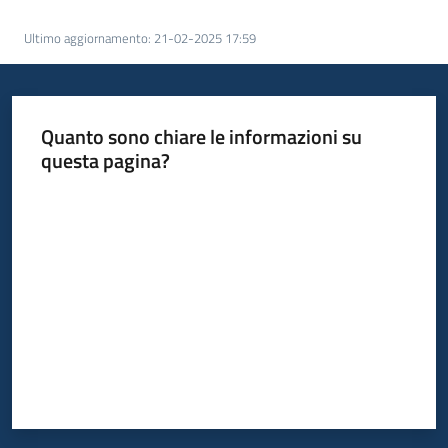
del
territorio
Ultimo aggiornamento
:
21-02-2025 17:59
Governance
locale
Quanto sono chiare le informazioni su
questa pagina?
Valuta da 1 a 5 stelle
Seguici
su