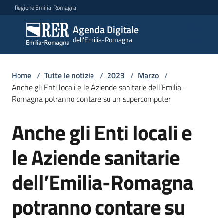
Vai al contenuto
Vai alla navigazione
Vai al footer
Regione Emilia-Romagna
Agenda Digitale
Agenda
dell'Emilia-Romagna
Digitale
dell'Emilia-
Romagna
Home
/
Tutte le notizie
/
2023
/
Marzo
/
Anche gli Enti locali e le Aziende sanitarie dell’Emilia-
Romagna potranno contare su un supercomputer
Novità
Menu selezionato
Anche gli Enti locali e
Salta al contenuto
Strategia
le Aziende sanitarie
Progetti
dell’Emilia-Romagna
potranno contare su
Dati