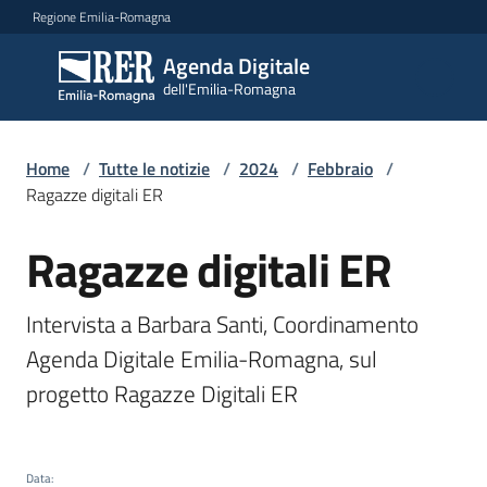
Vai al contenuto
Vai alla navigazione
Vai al footer
Regione Emilia-Romagna
Agenda Digitale
Agenda
dell'Emilia-Romagna
Digitale
dell'Emilia-
Romagna
Home
/
Tutte le notizie
/
2024
/
Febbraio
/
Ragazze digitali ER
Novità
Ragazze digitali ER
Salta al contenuto
Menu selezionato
Strategia
Intervista a Barbara Santi, Coordinamento 
Agenda Digitale Emilia-Romagna, sul 
Progetti
progetto Ragazze Digitali ER
Dati
Data
: