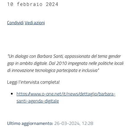
del
10 febbraio 2024
territorio
Condividi
Vedi azioni
Governance
locale
Introduzione
"Un dialogo con Barbara Santi, appassionata del tema gender
gap in ambito digitale. Dal 2010 impegnata nelle politiche locali
di innovazione tecnologica partecipata e inclusiva"
Seguici
su
Leggi l'intervista completa!
https://www.o-one.net/it/news/dettaglio/barbara-
santi-agenda-digitale
Ultimo aggiornamento
:
26-03-2024, 12:28