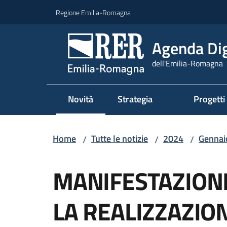
Vai al contenuto
Vai alla navigazione
Vai al footer
Regione Emilia-Romagna
Agenda Dig
dell'Emilia-Romagna
Novità
Strategia
Progetti
Menu selezionato
Home
Tutte le notizie
2024
Gennai
/
/
/
Salta al contenuto
MANIFESTAZIONE
LA REALIZZAZIO