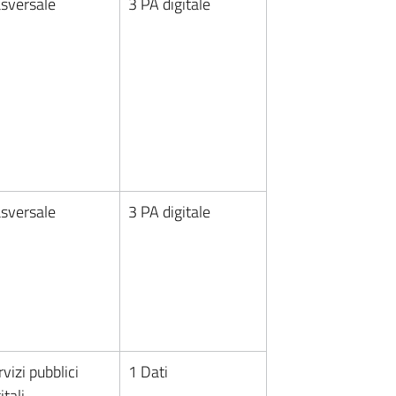
asversale
3 PA digitale
asversale
3 PA digitale
vizi pubblici
1 Dati
itali