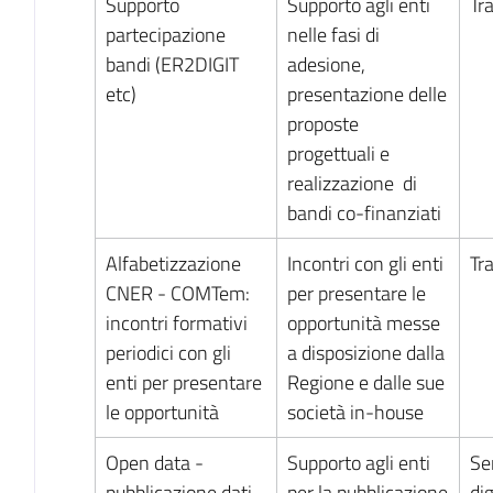
Supporto
Supporto agli enti
Tr
partecipazione
nelle fasi di
bandi (ER2DIGIT
adesione,
etc)
presentazione delle
proposte
progettuali e
realizzazione di
bandi co-finanziati
Alfabetizzazione
Incontri con gli enti
Tr
CNER - COMTem:
per presentare le
incontri formativi
opportunità messe
periodici con gli
a disposizione dalla
enti per presentare
Regione e dalle sue
le opportunità
società in-house
Open data -
Supporto agli enti
Ser
pubblicazione dati
per la pubblicazione
dig