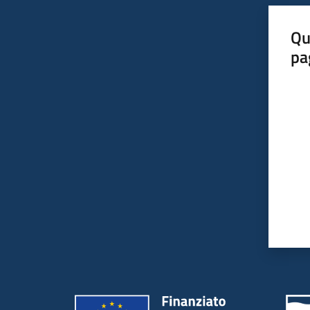
Qu
pa
Valut