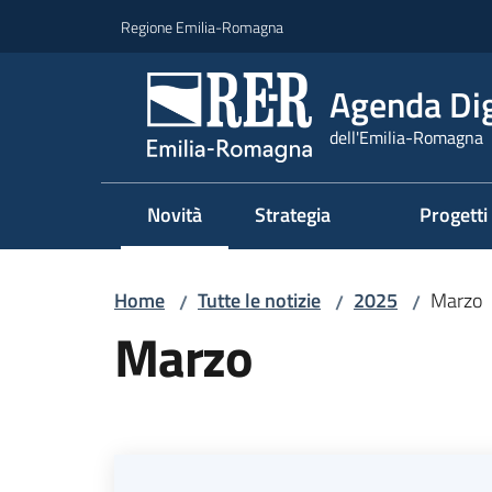
Vai al contenuto
Vai alla navigazione
Vai al footer
Regione Emilia-Romagna
Agenda Dig
dell'Emilia-Romagna
Novità
Strategia
Progetti
Menu selezionato
Home
Tutte le notizie
2025
Marzo
/
/
/
Marzo