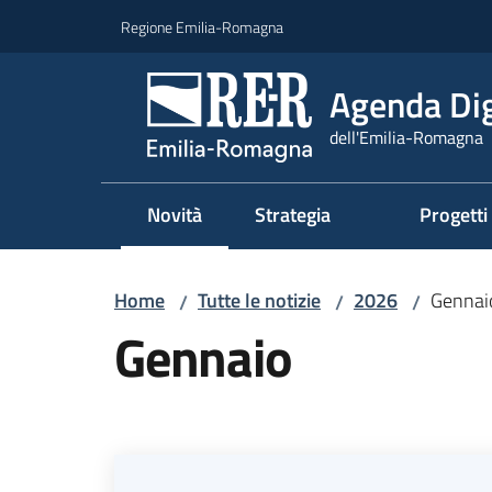
Vai al contenuto
Vai alla navigazione
Vai al footer
Regione Emilia-Romagna
Agenda Dig
dell'Emilia-Romagna
Novità
Strategia
Progetti
Menu selezionato
Home
Tutte le notizie
2026
Gennai
/
/
/
Gennaio