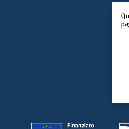
Qu
pa
Valut