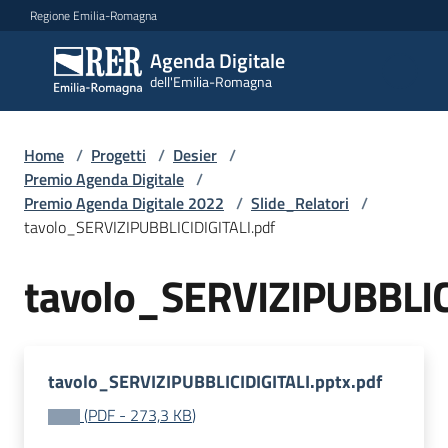
Vai al contenuto
Vai alla navigazione
Vai al footer
Regione Emilia-Romagna
Agenda Digitale
Agenda
dell'Emilia-Romagna
Digitale
dell'Emilia-
Romagna
Home
/
Progetti
/
Desier
/
Premio Agenda Digitale
/
Premio Agenda Digitale 2022
/
Slide_Relatori
/
Novità
tavolo_SERVIZIPUBBLICIDIGITALI.pdf
Strategia
tavolo_SERVIZIPUBBLIC
Progetti
tavolo_SERVIZIPUBBLICIDIGITALI.pptx.pdf
(
PDF
-
273,3 KB
)
Dati