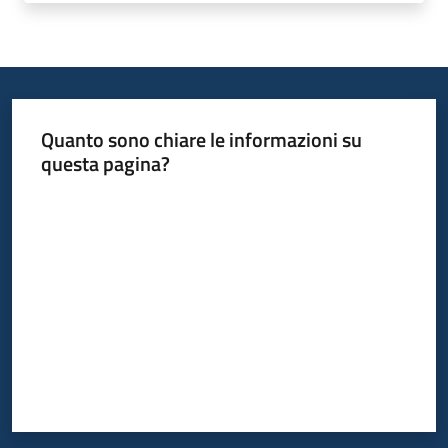
del
territorio
Governance
locale
Quanto sono chiare le informazioni su
questa pagina?
Valuta da 1 a 5 stelle
Seguici
su