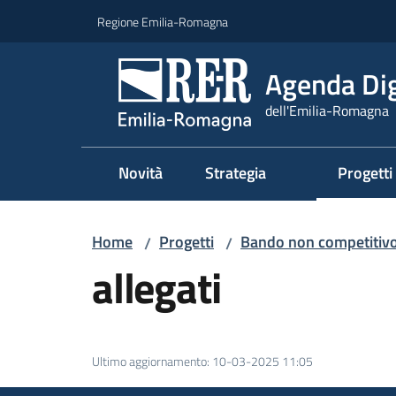
Vai al contenuto
Vai alla navigazione
Vai al footer
Regione Emilia-Romagna
Agenda Dig
dell'Emilia-Romagna
Novità
Strategia
Progetti
Home
Progetti
Bando non competitivo 
/
/
allegati
Ultimo aggiornamento
:
10-03-2025 11:05