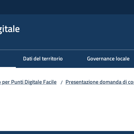
itale
Dati del territorio
Governance locale
per Punti Digitale Facile
Presentazione domanda di co
/