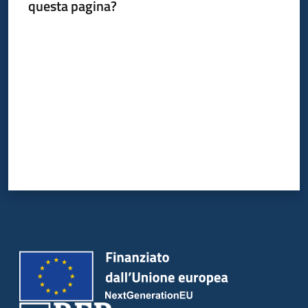
del
questa pagina?
territorio
Valuta da 1 a 5 stelle
Governance
locale
Seguici
su