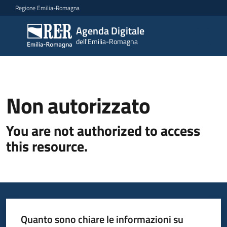
Vai al contenuto
Vai alla navigazione
Vai al footer
Regione Emilia-Romagna
Agenda Digitale
Agenda
dell'Emilia-Romagna
Digitale
dell'Emilia-
Romagna
Non autorizzato
Novità
You are not authorized to access
Strategia
this resource.
Progetti
Dati
Quanto sono chiare le informazioni su