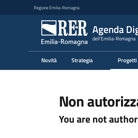
Vai al contenuto
Vai alla navigazione
Vai al footer
Regione Emilia-Romagna
Agenda Dig
dell'Emilia-Romagna
Novità
Strategia
Progetti
Non autorizz
You are not author