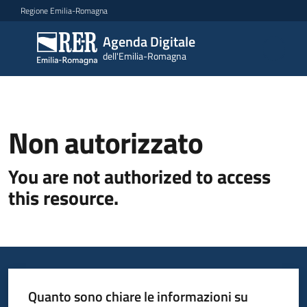
Vai al contenuto
Vai alla navigazione
Vai al footer
Regione Emilia-Romagna
Agenda Digitale
Agenda
dell'Emilia-Romagna
Digitale
dell'Emilia-
Romagna
Non autorizzato
Novità
You are not authorized to access
Strategia
this resource.
Progetti
Dati
Quanto sono chiare le informazioni su