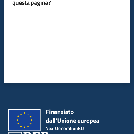
del
questa pagina?
territorio
Valuta da 1 a 5 stelle
Governance
locale
Seguici
su