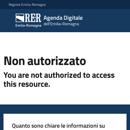
Vai al contenuto
Vai alla navigazione
Vai al footer
Regione Emilia-Romagna
Agenda Digitale
Agenda
dell'Emilia-Romagna
Digitale
dell'Emilia-
Romagna
Non autorizzato
Novità
You are not authorized to access
Strategia
this resource.
Progetti
Dati
Quanto sono chiare le informazioni su