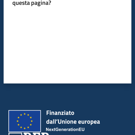
del
questa pagina?
territorio
Valuta da 1 a 5 stelle
Governance
locale
Seguici
su