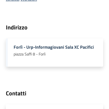
del
territorio
Indirizzo
Governance
locale
Forlì - Urp-Informagiovani Sala XC Pacifici
piazza Saffi 8 - Forlì
Seguici
su
Contatti