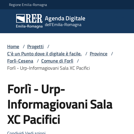
Vai al contenuto
Vai alla navigazione
Vai al footer
Regione Emilia-Romagna
Agenda Digitale
Agenda
dell'Emilia-Romagna
Digitale
dell'Emilia-
Romagna
Home
/
Progetti
/
C’è un Punto dove il digitale è facile.
/
Province
/
Forlì-Cesena
/
Comune di Forlì
/
Novità
Forlì - Urp-Informagiovani Sala XC Pacifici
Strategia
Forlì - Urp-
Salta al contenuto
Informagiovani Sala
Progetti
XC Pacifici
Dati
Condividi
Vedi azioni