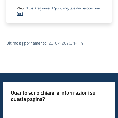
Web
:
https://regioneer.it/punti-digitale-facile-comune-
forli
Ultimo aggiornamento
:
28-07-2026, 14:14
Quanto sono chiare le informazioni su
questa pagina?
Valuta da 1 a 5 stelle