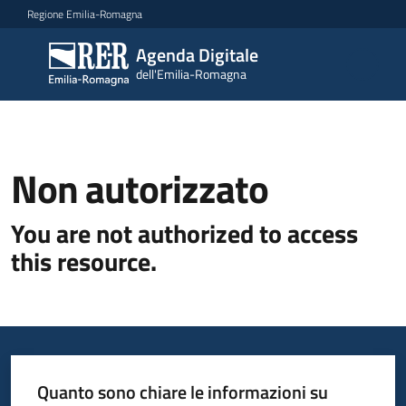
Vai al contenuto
Vai alla navigazione
Vai al footer
Regione Emilia-Romagna
Agenda Digitale
Agenda
dell'Emilia-Romagna
Digitale
dell'Emilia-
Romagna
Non autorizzato
Novità
You are not authorized to access
Strategia
this resource.
Progetti
Dati
Quanto sono chiare le informazioni su