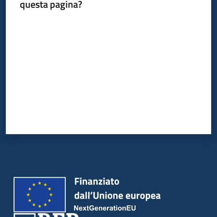
del
questa pagina?
territorio
Valuta da 1 a 5 stelle
Governance
locale
Seguici
su