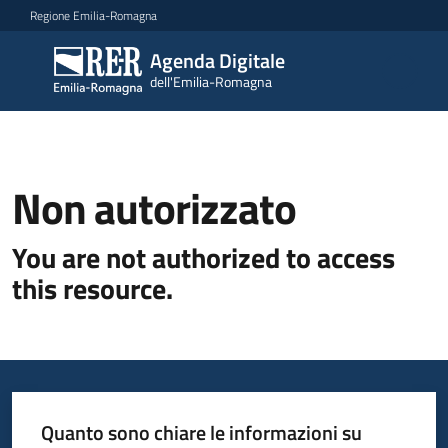
Vai al contenuto
Vai alla navigazione
Vai al footer
Regione Emilia-Romagna
Agenda Digitale
Agenda
dell'Emilia-Romagna
Digitale
dell'Emilia-
Romagna
Non autorizzato
Novità
You are not authorized to access
Strategia
this resource.
Progetti
Dati
Quanto sono chiare le informazioni su