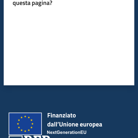
del
questa pagina?
territorio
Valuta da 1 a 5 stelle
Governance
locale
Seguici
su