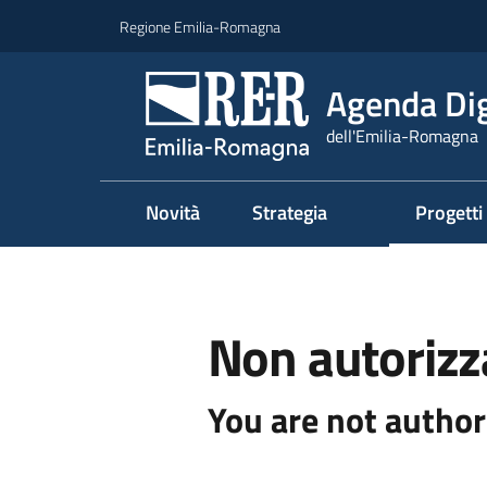
Vai al contenuto
Vai alla navigazione
Vai al footer
Regione Emilia-Romagna
Agenda Dig
dell'Emilia-Romagna
Novità
Strategia
Progetti
Non autorizz
You are not author