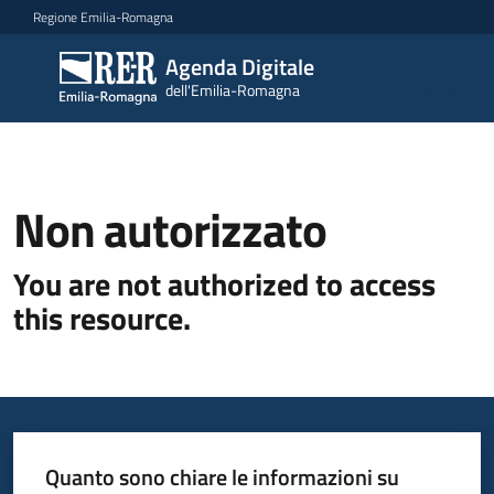
Vai al contenuto
Vai alla navigazione
Vai al footer
Regione Emilia-Romagna
Agenda Digitale
Agenda
dell'Emilia-Romagna
Digitale
dell'Emilia-
Romagna
Non autorizzato
Novità
You are not authorized to access
Strategia
this resource.
Progetti
Dati
Quanto sono chiare le informazioni su