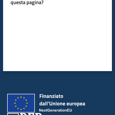
del
questa pagina?
territorio
Valuta da 1 a 5 stelle
Governance
locale
Seguici
su