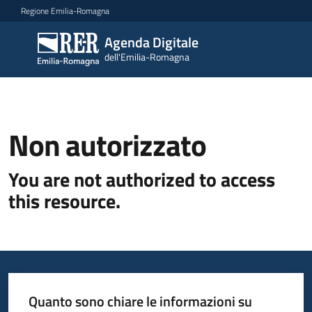
Vai al contenuto
Vai alla navigazione
Vai al footer
Regione Emilia-Romagna
Agenda Digitale
Agenda
dell'Emilia-Romagna
Digitale
dell'Emilia-
Romagna
Non autorizzato
Novità
You are not authorized to access
Strategia
this resource.
Progetti
Dati
Quanto sono chiare le informazioni su