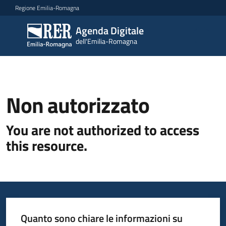
Vai al contenuto
Vai alla navigazione
Vai al footer
Regione Emilia-Romagna
Agenda Digitale
Agenda
dell'Emilia-Romagna
Digitale
dell'Emilia-
Romagna
Non autorizzato
Novità
You are not authorized to access
Strategia
this resource.
Progetti
Dati
Quanto sono chiare le informazioni su