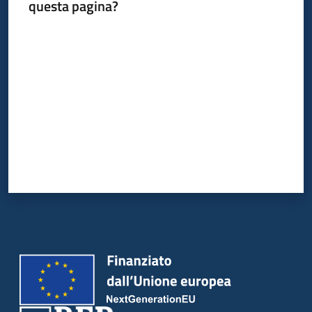
del
questa pagina?
territorio
Valuta da 1 a 5 stelle
Governance
locale
Seguici
su