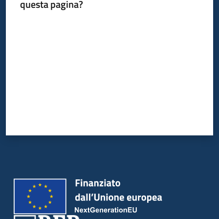
del
questa pagina?
territorio
Valuta da 1 a 5 stelle
Governance
locale
Seguici
su