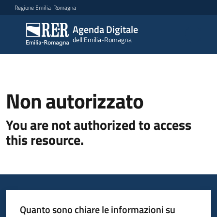
Vai al contenuto
Vai alla navigazione
Vai al footer
Regione Emilia-Romagna
Agenda Digitale
Agenda
dell'Emilia-Romagna
Digitale
dell'Emilia-
Romagna
Non autorizzato
Novità
You are not authorized to access
Strategia
this resource.
Progetti
Dati
Quanto sono chiare le informazioni su