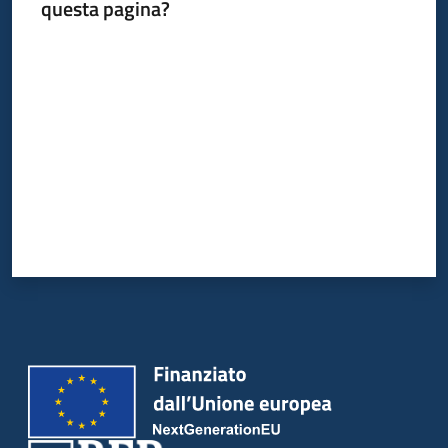
del
questa pagina?
territorio
Valuta da 1 a 5 stelle
Governance
locale
Seguici
su