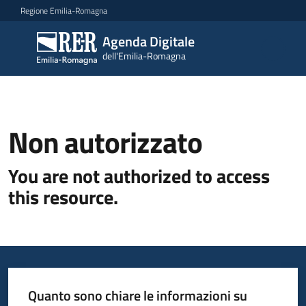
Vai al contenuto
Vai alla navigazione
Vai al footer
Regione Emilia-Romagna
Agenda Digitale
Agenda
dell'Emilia-Romagna
Digitale
dell'Emilia-
Romagna
Non autorizzato
Novità
You are not authorized to access
Strategia
this resource.
Progetti
Dati
Quanto sono chiare le informazioni su