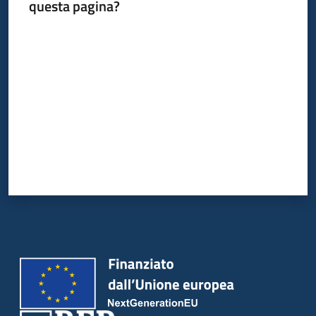
del
questa pagina?
territorio
Valuta da 1 a 5 stelle
Governance
locale
Seguici
su