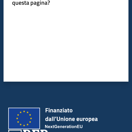
del
questa pagina?
territorio
Valuta da 1 a 5 stelle
Governance
locale
Seguici
su