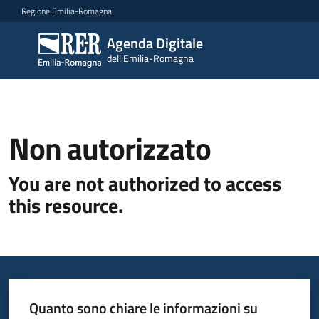
Vai al contenuto
Vai alla navigazione
Vai al footer
Regione Emilia-Romagna
Agenda Digitale
Agenda
dell'Emilia-Romagna
Digitale
dell'Emilia-
Romagna
Non autorizzato
Novità
You are not authorized to access
Strategia
this resource.
Progetti
Dati
Quanto sono chiare le informazioni su