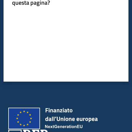
del
questa pagina?
territorio
Valuta da 1 a 5 stelle
Governance
locale
Seguici
su