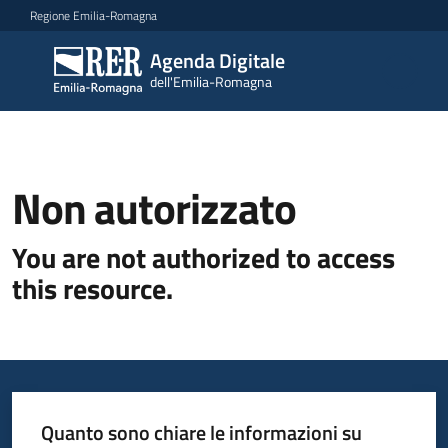
Vai al contenuto
Vai alla navigazione
Vai al footer
Regione Emilia-Romagna
Agenda Digitale
Agenda
dell'Emilia-Romagna
Digitale
dell'Emilia-
Romagna
Non autorizzato
Novità
You are not authorized to access
Strategia
this resource.
Progetti
Dati
Quanto sono chiare le informazioni su