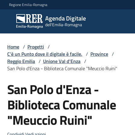
Vai al contenuto
Vai alla navigazione
Vai al footer
Regione Emilia-Romagna
Agenda Digitale
Agenda
dell'Emilia-Romagna
Digitale
dell'Emilia-
Romagna
Home
/
Progetti
/
C’è un Punto dove il digitale è facile.
/
Province
/
Reggio Emilia
/
Unione Val d'Enza
/
Novità
San Polo d'Enza - Biblioteca Comunale "Meuccio Ruini"
Strategia
San Polo d'Enza -
Salta al contenuto
Biblioteca Comunale
Progetti
"Meuccio Ruini"
Dati
Condividi
Vedi azioni