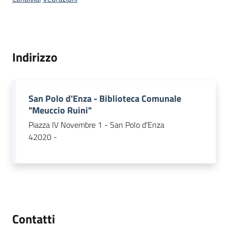
del
territorio
Indirizzo
Governance
locale
San Polo d'Enza - Biblioteca Comunale
"Meuccio Ruini"
Seguici
Piazza IV Novembre 1 - San Polo d'Enza
su
42020 -
Contatti